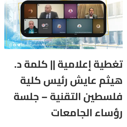
تغطية إعلامية || كلمة د.
هيثم عايش رئيس كلية
فلسطين التقنية – جلسة
رؤساء الجامعات