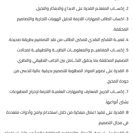
2. إكســاب المتعلـم القدرة على الابداع والابتكار والتخيل.
3. اكساب الطالب المهارات اللازمة لتحليل الهويات التجارية والتصاميم
المختلفة.
4. تنميــة التفكير النقدي لتمكين الطالب من نقد التصاميم بطريقة صحيحة.
5. إكســاب المفاهيــم والمعلومــات النظريــة والتطبيقيــة لمجالات
التصميم المختلفة بما يحقق التكــامل بين الجانب التطبيقي والنظري.
6. القدرة على تصوير المواد المطلوبة للتصميم بحرفية عالية لتحسن من
جودة المخرج.
7. إكســاب الخريج المعارف والمهارات العلميـة اللازمة لإخراج المطبوعات
بشتى أنواعها.
8. القدرة على تنفيذ اعمال مبتكرة من خلال استخدام برامج وأدوات متعددة
في مجال التصميم.