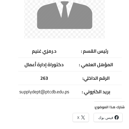
رئيس القسم :
د.رمزي غنيم
المؤهل العلمي :
دكتوراة إدارة أعمال
الرقم الداخلي:
263
بريد الكتروني :
supplydept@ptcdb.edu.ps
هذا الموضوع:
فيس بوك
X