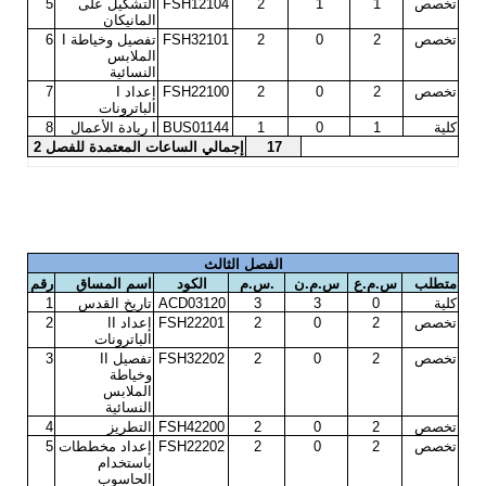
تخصص
1
1
2
FSH12104
التشكيل على
5
المانيكان
تخصص
2
0
2
FSH32101
تفصيل وخياطة
I
6
الملابس
النسائية
تخصص
2
0
2
FSH22100
إعداد
I
7
الباترونات
كلية
1
0
1
BUS01144
I
ريادة الأعمال
8
17
إجمالي الساعات المعتمدة للفصل 2
الفصل الثالث
متطلب
س.م.ع
س.م.ن
.
س.م
الكود
اسم المساق
رقم
كلية
0
3
3
ACD03120
تاريخ القدس
1
تخصص
2
0
2
FSH22201
إعداد
II
2
الباترونات
تخصص
2
0
2
FSH32202
تفصيل
II
3
وخياطة
الملابس
النسائية
تخصص
2
0
2
FSH42200
التطريز
4
تخصص
2
0
2
FSH22202
إعداد مخططات
5
باستخدام
الحاسوب