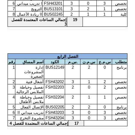
تخصص
3
0
3
FSH43201
I
تدريب ميداني
6
تخصص
1
2
3
BUS13101
الترويج
7
كلية
1
1
2
BUS02245
II
ريادة الأعمال
8
19
إجمالي الساعات المعتمدة للفصل
3
الفصل الرابع
متطلب
س.م.ع
س.م.ن
.
س.م
الكود
اسم المساق
رقم
برنامج
0
2
2
BUS12149
إدارة
1
المشروعات
الصغيرة
تخصص
2
1
3
FSH43202
أشغال فنية
2
تخصص
2
0
2
FSH32203
تفصيل وخياطة
3
الملابس الرجالية
تخصص
1
1
2
FSH32204
تفصيل وخياطة
4
ملابس الأطفال
برنامج
0
2
2
BUS02205
الإتصال الفعال
5
تخصص
3
0
3
FSH43203
تدريب ميداني
II
6
تخصص
3
0
3
FSH43204
مشروع التخرج
7
17
إجمالي الساعات المعتمدة للفصل 4