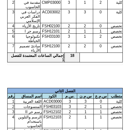
كلية
2
1
3
CMP03000
مقدمة في
2
الحاسوب
كلية
0
3
3
ACD03002
دراسات في
3
الفكر العربي
الإسلامي
تخصص
0
2
2
FSH02100
تاريخ الأزياء
4
تخصص
1
1
2
FSH12101
رسم حر
I
5
تخصص
2
1
3
FSH33100
تكنولوجيا
6
الخياطة
تخصص
0
2
2
FSH12100
مبادئ تصميم
7
الأزياء
18
إجمالي الساعات المعتمدة للفصل
1
الفصل الثاني
متطلب
س.م.ع
س.م.ن
.
س.م
الكود
اسم المساق
رقم
كلية
0
3
3
ACD03000
اللغة العربية
1
تخصص
1
2
3
FSH03103
المنسوجات
2
تخصص
1
1
2
FSH12102
رسم حر
II
3
تخصص
1
1
2
FSH12103
الرسم والتلوين
4
باستخدام
الحاسوب